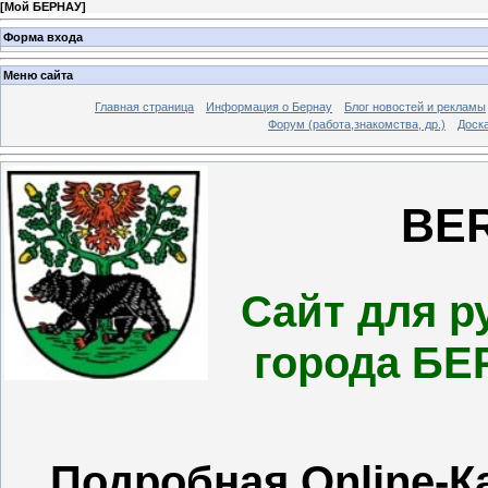
[
Мой БЕРНАУ
]
Форма входа
Меню сайта
Главная страница
Информация о Бернау
Блог новостей и рекламы
Форум (работа,знакомства, др.)
Доск
BERN
Сайт для р
города БЕ
Подробная Online-К