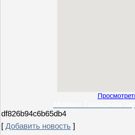
Просмотрет
Момент Гашишная нар
df826b94c6b65db4
[
Добавить новость
]